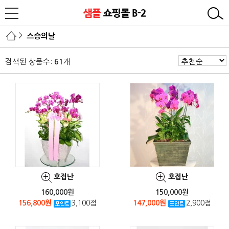
>
스승의날
검색된 상품수:
개
61
호접난
호접난
160,000원
150,000원
156,800원
3,100점
147,000원
2,900점