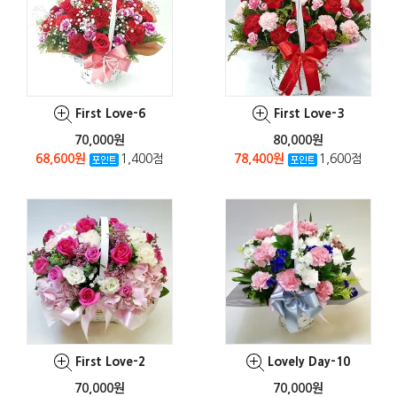
First Love-6
First Love-3
70,000원
80,000원
68,600원
1,400점
78,400원
1,600점
First Love-2
Lovely Day-10
70,000원
70,000원